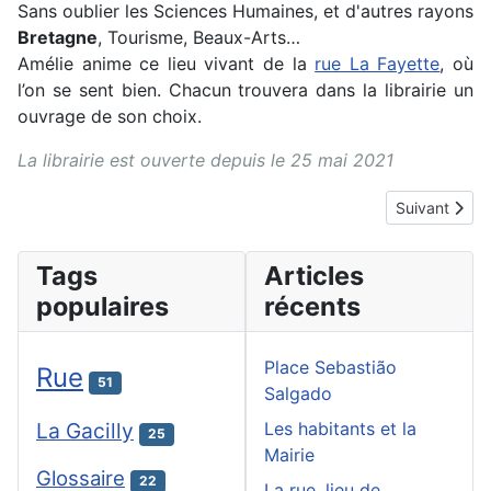
Sans oublier les Sciences Humaines, et d'autres rayons
Bretagne
, Tourisme, Beaux-Arts…
Amélie anime ce lieu vivant de la
rue La Fayette
, où
l’on se sent bien. Chacun trouvera dans la librairie un
ouvrage de son choix.
La librairie est ouverte depuis le 25 mai 2021
Article suiva
Suivant
Tags
Articles
populaires
récents
Place Sebastião
Rue
51
Salgado
La Gacilly
Les habitants et la
25
Mairie
Glossaire
22
La rue, lieu de