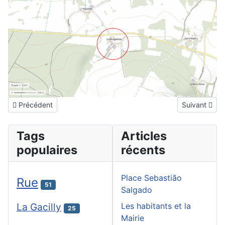
Article précédent : Glouzie (la)
Article suivan
Précédent
Suivant
Tags
Articles
populaires
récents
Place Sebastião
Rue
51
Salgado
La Gacilly
Les habitants et la
25
Mairie