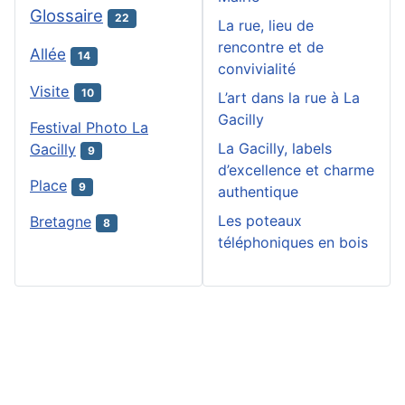
Glossaire
22
La rue, lieu de
rencontre et de
Allée
14
convivialité
Visite
10
L’art dans la rue à La
Gacilly
Festival Photo La
La Gacilly, labels
Gacilly
9
d’excellence et charme
Place
9
authentique
Les poteaux
Bretagne
8
téléphoniques en bois